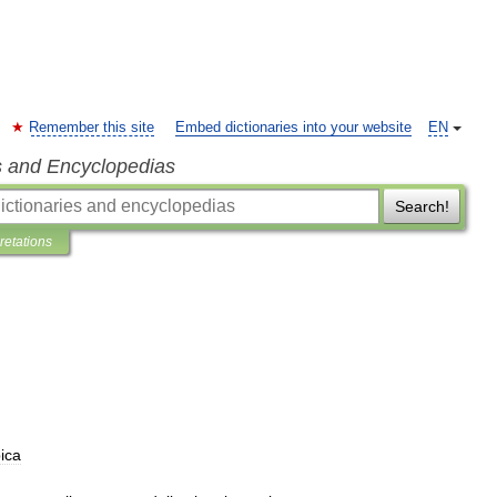
Remember this site
Embed dictionaries into your website
EN
s and Encyclopedias
Search!
pretations
ica