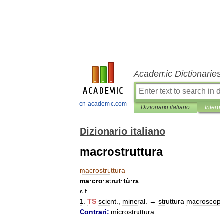
Academic Dictionarie
en-academic.com
Dizionario italiano
Inter
Dizionario italiano
macrostruttura
macrostruttura
ma
·
cro
·
strut
·
tù
·
ra
s
.
f
.
1
.
TS
scient
.,
mineral
. →
struttura
macroscop
Contrari:
microstruttura
.