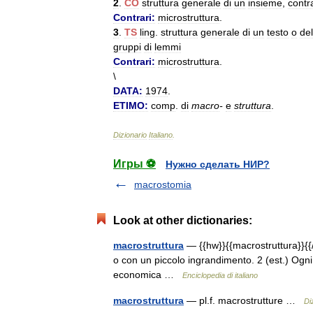
2
.
CO
struttura
generale
di
un
insieme
,
contr
Contrari:
microstruttura
.
3
.
TS
ling
.
struttura
generale
di
un
testo
o
del
gruppi
di
lemmi
Contrari:
microstruttura
.
\
DATA:
1974
.
ETIMO:
comp
.
di
macro
-
e
struttura
.
Dizionario
Italiano
.
Игры ⚽
Нужно сделать НИР?
macrostomia
Look at other dictionaries:
macrostruttura
— {{hw}}{{macrostruttura}}{{/h
o con un piccolo ingrandimento. 2 (est.) Ogni 
economica …
Enciclopedia di italiano
macrostruttura
— pl.f. macrostrutture …
Di