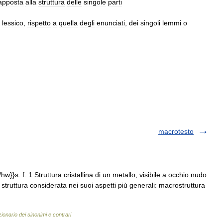
apposta
alla
struttura
delle
singole
parti
lessico
,
rispetto
a
quella
degli
enunciati
,
dei
singoli
lemmi
o
macrotesto
w}}s. f. 1 Struttura cristallina di un metallo, visibile a occhio nudo
struttura considerata nei suoi aspetti più generali: macrostruttura
zionario dei sinonimi e contrari