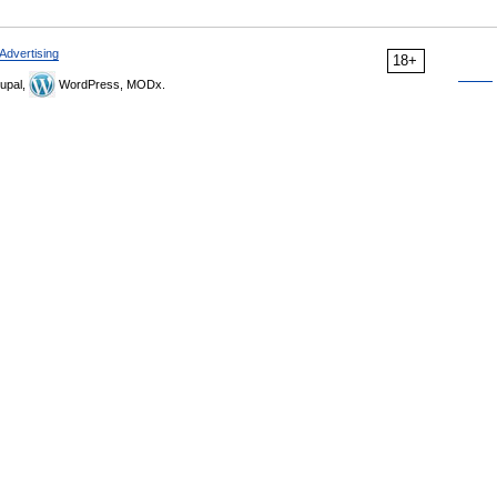
Advertising
18+
upal,
WordPress, MODx.